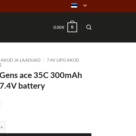
0
0.00
€
AKUD JA LAADIJAD
/
7.4V LIPO AKUD
E
 Gens ace 35C 300mAh
7.4V battery
€
 ace 35C 300mAh 2S1P 7.4V battery kogus