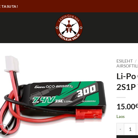
E TASUTA!
ESILEHT
/
AIRSOFTIL
Li-Po
2S1P 
15.00
Laos
Li-Po Gens