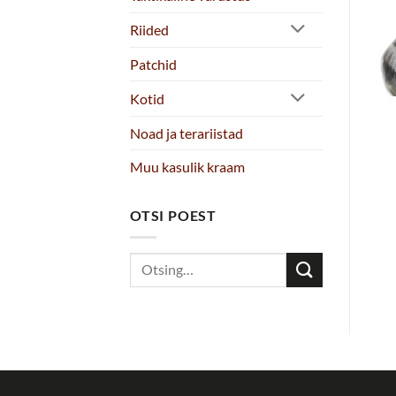
Riided
Patchid
Kotid
LI-PO BATTERY 7.4V X
Swiss Arms LiPo 7.4V
1350MAH 20C
1200mAh AK Type T-
Noad ja terariistad
NUNCHUCK
connector aku
19.00
€
19.00
€
Muu kasulik kraam
LISA KORVI
LISA KORVI
OTSI POEST