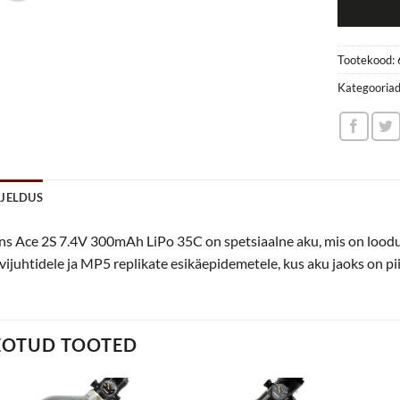
Tootekood:
Kategooria
RJELDUS
s Ace 2S 7.4V 300mAh LiPo 35C on spetsiaalne aku, mis on loodu
vijuhtidele ja MP5 replikate esikäepidemetele, kus aku jaoks on pi
EOTUD TOOTED