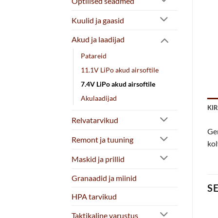
Optilised seadmed
Kuulid ja gaasid
Akud ja laadijad
Patareid
11.1V LiPo akud airsoftile
7.4V LiPo akud airsoftile
Akulaadijad
KI
Relvatarvikud
Gen
Remont ja tuuning
kol
Maskid ja prillid
Granaadid ja miinid
S
HPA tarvikud
Taktikaline varustus