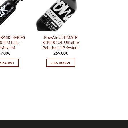
BASIC SERIES
PowAir ULTIMATE
STEM 0.2L –
SERIES 1.7L Ultralite
UMINUM
Paintball HP System
9.00
€
259.00
€
SA KORVI
LISA KORVI