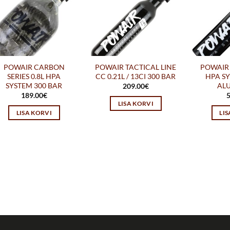
POWAIR CARBON
POWAIR TACTICAL LINE
POWAIR 
SERIES 0.8L HPA
CC 0.21L / 13CI 300 BAR
HPA SY
SYSTEM 300 BAR
AL
209.00
€
189.00
€
5
LISA KORVI
LISA KORVI
LI