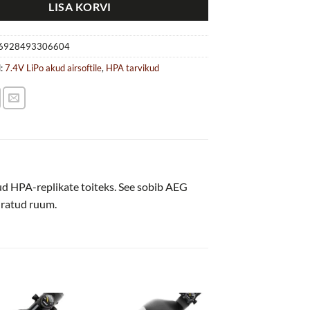
LISA KORVI
6928493306604
d:
7.4V LiPo akud airsoftile
,
HPA tarvikud
d HPA-replikate toiteks. See sobib AEG
iratud ruum.