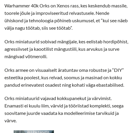
Warhammer 40k Orks on Xenos rass, kes keskendub massile,
toorele jõule ja improviseeritud relvastusele. Nende
ühiskond ja tehnoloogia põhineb uskumusel, et “kui see näeb
välja nagu töötab, siis see töötab”.
Orks miniatuurid sobivad mängijale, kes eelistab hordipõhist,
agressiivset ja kaootilist mängustiili, kus arvukus ja surve
mängivad võtmerolli.
Orks armee on visuaalselt äratuntav oma robustse ja “DIY”
esteetika poolest, kus relvad, soomus ja masinad on kokku
pandud erinevatest osadest ning kohati väga ebastabiilsed.
Orks miniatuurid vajavad kokkupanekut ja värvimist.
Enamasti ei kuulu liim, värvid ja tööriistad komplekti, seega
soovitame juurde vaadata ka modelleerimise tarvikuid ja
värve.