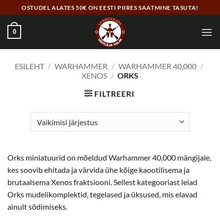
Skip
OSTUDEL ALATES 50€ ON EESTI PIIRES SAATMINE TASUTA!
to
content
0
ESILEHT
/
WARHAMMER
/
WARHAMMER 40,000
/
XENOS
/
ORKS
FILTREERI
Orks miniatuurid on mõeldud Warhammer 40,000 mängijale,
kes soovib ehitada ja värvida ühe kõige kaootilisema ja
brutaalsema Xenos fraktsiooni. Sellest kategooriast leiad
Orks mudelikomplektid, tegelased ja üksused, mis elavad
ainult sõdimiseks.