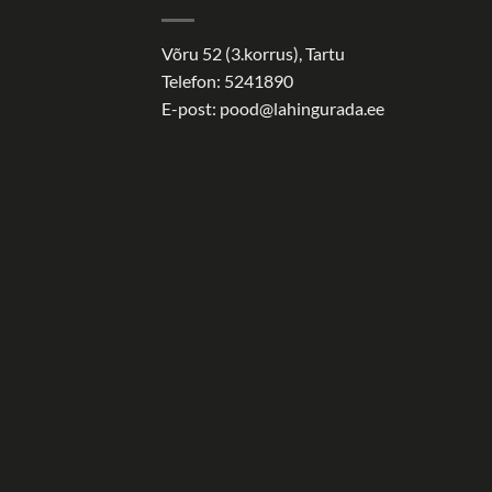
Võru 52 (3.korrus), Tartu
Telefon: 5241890
E-post:
pood@lahingurada.ee