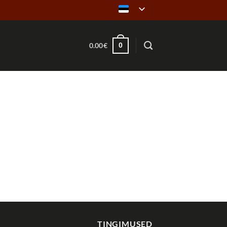
0
0.00
€
TINGIMUSED