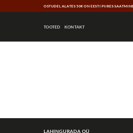
Skip
OSTUDEL ALATES 50€ ON EESTI PIIRES SAATMIN
to
content
TOOTED
KONTAKT
LAHINGURADA OÜ