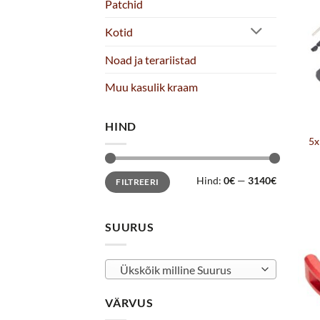
Patchid
Kotid
Noad ja terariistad
Muu kasulik kraam
HIND
5x
Minimaalne
Maksimaalne
Hind:
0€
—
3140€
FILTREERI
hind
hind
SUURUS
Ükskõik milline Suurus
VÄRVUS