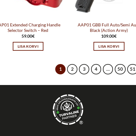
P01 Extended Charging Handle
AAP01 GBB Full Auto/Semi Au
Selector Switch – Red
Black (Action Army)
59.00
€
109.00
€
LISA KORVI
LISA KORVI
1
2
3
4
…
50
51
®