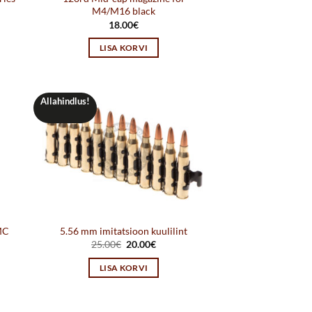
M4/M16 black
18.00
€
LISA KORVI
Allahindlus!
MC
5.56 mm imitatsioon kuulilint
Algne
Praegune
25.00
€
20.00
€
hind
hind
oli:
on:
LISA KORVI
25.00€.
20.00€.