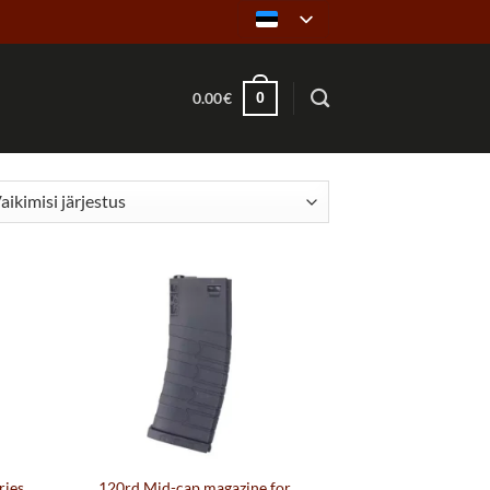
0
0.00
€
ries
120rd Mid-cap magazine for