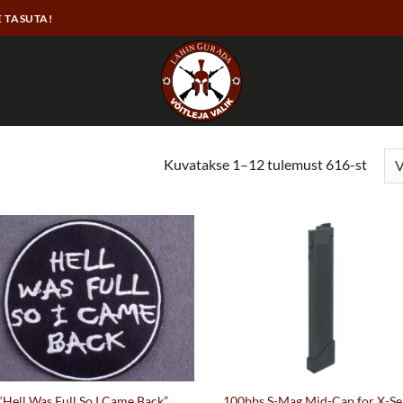
E TASUTA!
Kuvatakse 1–12 tulemust 616-st
“Hell Was Full So I Came Back”
100bbs S-Mag Mid-Cap for X-Se