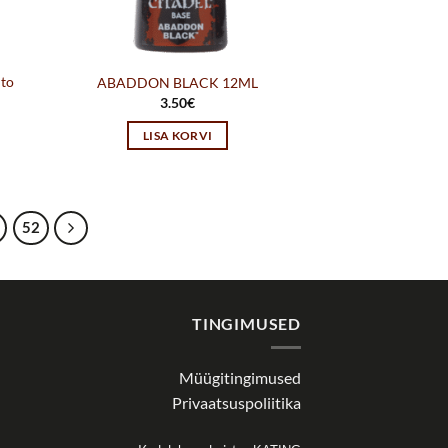
to
ABADDON BLACK 12ML
3.50
€
LISA KORVI
52
TINGIMUSED
Müügitingimused
Privaatsuspoliitika