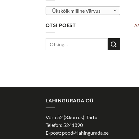
Ükskõik milline Värvus
OTSI POEST
AA
LAHINGURADA OÜ
Võru 52 (3.korrus), Tartu
Telefon: 5241890
E-post:
pood@lahingurada.ee