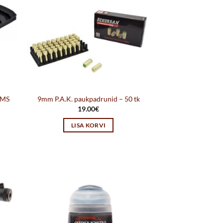
EMS
9mm P.A.K. paukpadrunid – 50 tk
19.00
€
LISA KORVI