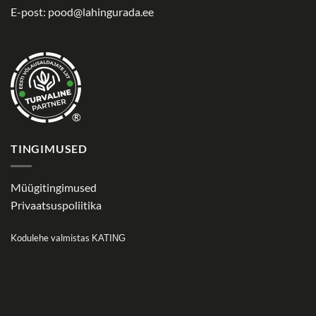
E-post:
pood@lahingurada.ee
®
TINGIMUSED
Müügitingimused
Privaatsuspoliitika
Kodulehe valmistas
KATING