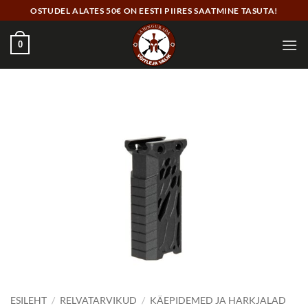
Skip
OSTUDEL ALATES 50€ ON EESTI PIIRES SAATMINE TASUTA!
to
content
0
ESILEHT
/
RELVATARVIKUD
/
KÄEPIDEMED JA HARKJALAD