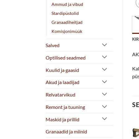
Ammud ja vibud
Stardipüstolid
Granaadiheitjad
Komisjonimüük
KI
Salved
AK
Optilised seadmed
Kal
Kuulid ja gaasid
püs
Akud ja laadijad
Relvatarvikud
S
Remont ja tuuning
Maskid ja prillid
Allahindlus!
Allahindlus!
Granaadid ja miinid