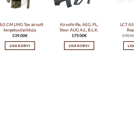
&G CM LMG Tan airsoft
Airsoftrifle, AEG, PL,
LCT AS
kergekuulipilduja
Steyr AUG A2., B.L.K.
Rep
539.00
€
179.00
€
590.0
LISA KORVI
LISA KORVI
LI