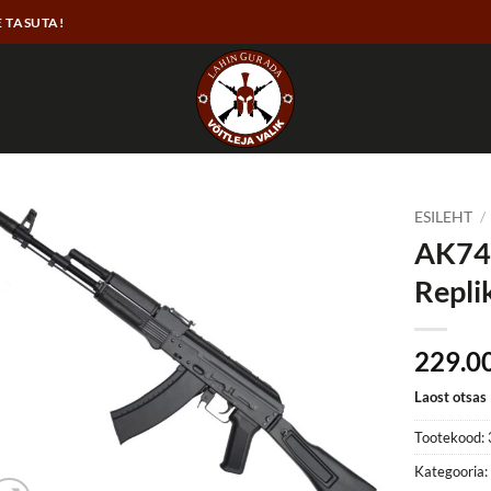
E TASUTA!
ESILEHT
/
AK74M
Repli
229.0
Laost otsas
Tootekood:
Kategooria