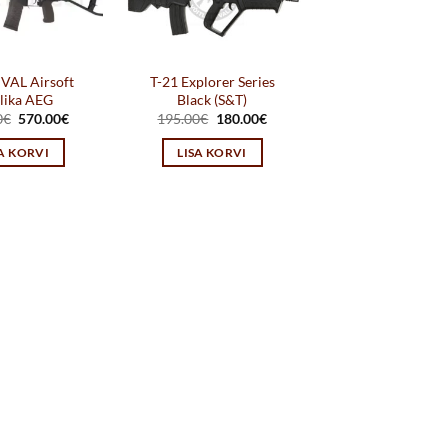
 VAL Airsoft
T-21 Explorer Series
lika AEG
Black (S&T)
Algne
Praegune
Algne
Praegune
0
€
570.00
€
195.00
€
180.00
€
hind
hind
hind
hind
oli:
on:
oli:
on:
SA KORVI
LISA KORVI
590.00€.
570.00€.
195.00€.
180.00€.