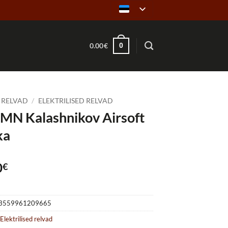
0
0.00
€
RELVAD
/
ELEKTRILISED RELVAD
N Kalashnikov Airsoft
ka
0
€
3559961209665
:
Elektrilised relvad