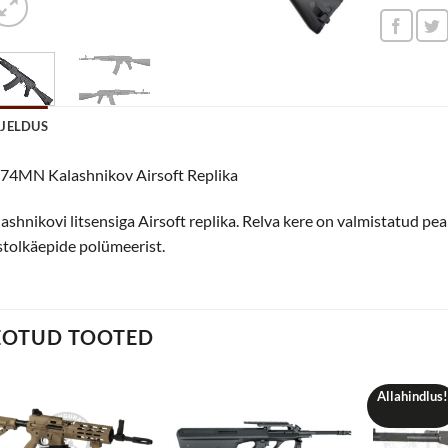
RJELDUS
74MN Kalashnikov Airsoft Replika
ashnikovi litsensiga Airsoft replika. Relva kere on valmistatud pea
tolkäepide polümeerist.
EOTUD TOOTED
Allahindlus!